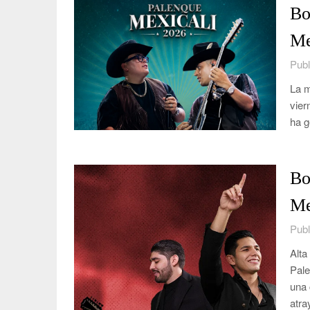
Bo
Me
Publ
La m
vier
ha g
Bo
Me
Publ
Alta
Pale
una 
atr