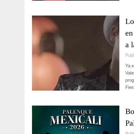
Lo
en
a 
Publ
Ya s
Vale
prog
Fies
Bo
Pa
Publ