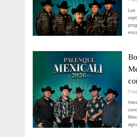
Los 
sept
prog
enc
Bo
Me
co
Publ
Here
conc
Mexi
agr