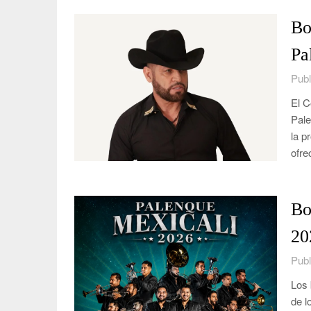
Bo
Pa
Publ
El C
Pale
la p
ofr
Bo
20
Publ
Los 
de l