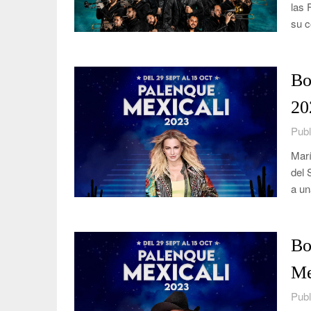
las 
su c
Bo
20
Publ
Marí
del 
a un
Bo
Me
Publ