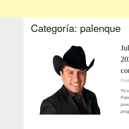
Categoría:
palenque
Ju
20
co
Publ
Ya s
Pale
pres
pro