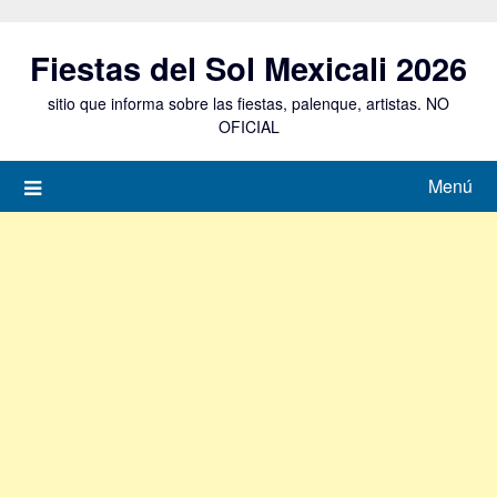
Saltar
al
Fiestas del Sol Mexicali 2026
contenido
sitio que informa sobre las fiestas, palenque, artistas. NO
OFICIAL
Menú